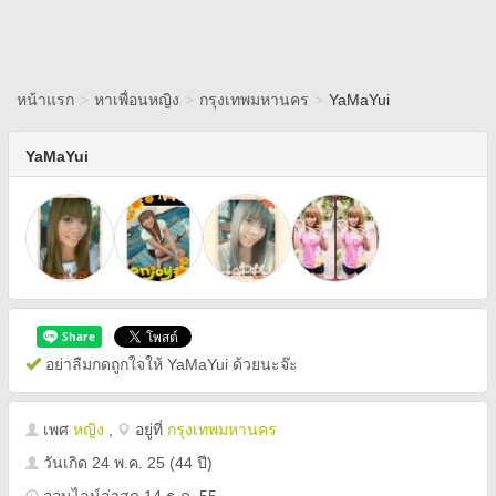
หน้าแรก
>
หาเพื่อนหญิง
>
กรุงเทพมหานคร
>
YaMaYui
YaMaYui
อย่าลืมกดถูกใจให้ YaMaYui ด้วยนะจ๊ะ
เพศ
หญิง
,
อยู่ที่
กรุงเทพมหานคร
วันเกิด
24 พ.ค. 25
(44 ปี)