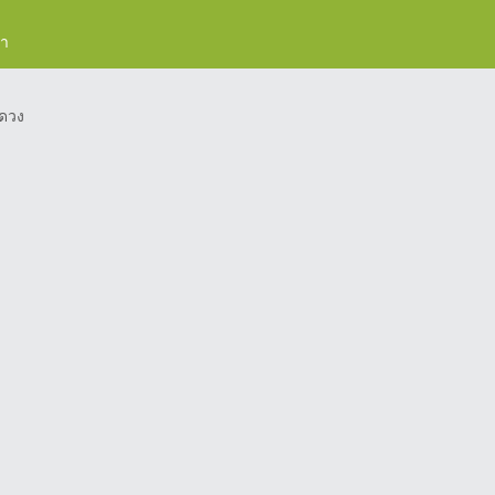
รา
ดวง