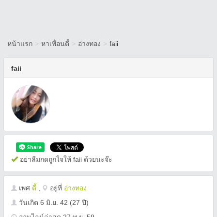
หน้าแรก
>
หาเพื่อนดี้
>
อ่างทอง
>
faii
faii
อย่าลืมกดถูกใจให้ faii ด้วยนะจ๊ะ
เพศ
ดี้
,
อยู่ที่
อ่างทอง
วันเกิด
6 มิ.ย. 42
(27 ปี)