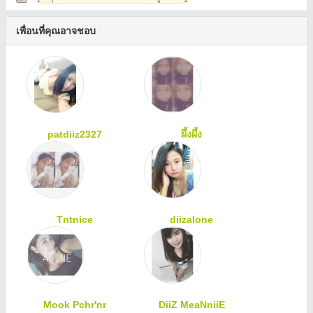
เพื่อนที่คุณอาจชอบ
patdiiz2327
ผึ้งผึ้ง
Tntnice
diizalone
Mook Pchr'nr
DiiZ MeaNniiE