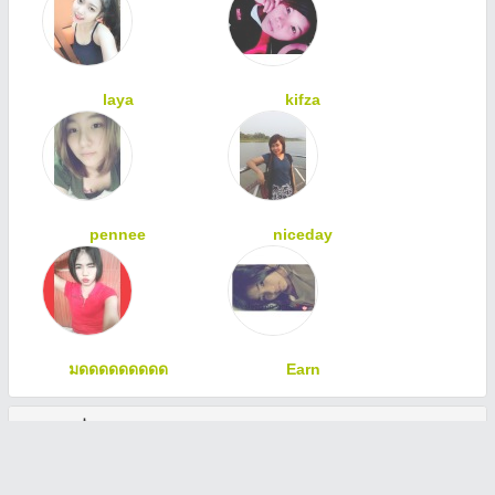
laya
kifza
pennee
niceday
มดดดดดดดดด
Earn
ทักทายเพื่อนสมาชิก