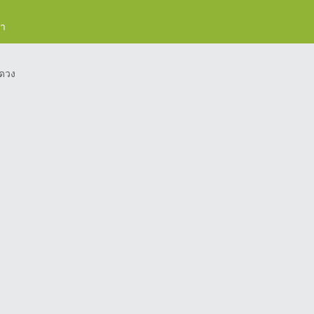
รา
ดวง