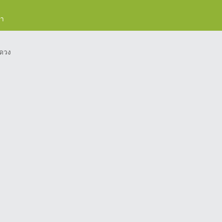
รา
ดวง