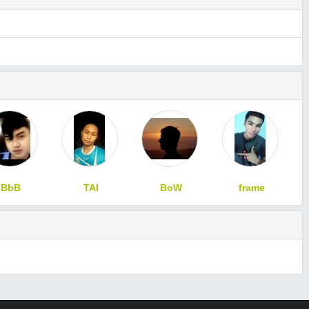
BbB
TAI
BoW
frame