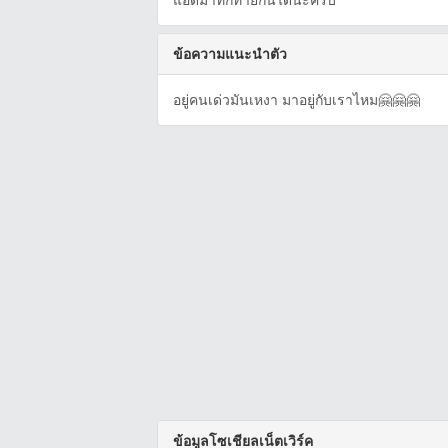
แอดมาทักทายกันได้นะครับ
ข้อความแนะนำตัว
อยู่คนเด่วมันเหงา มาอยู่กับเราไหม🤗🤗🤗
ข้อมูลโซเชียลเน็ตเวิร์ค