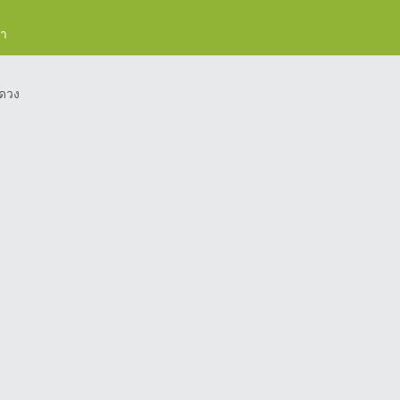
รา
ดวง