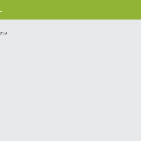
รา
ดวง