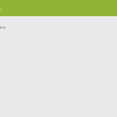
รา
ดวง