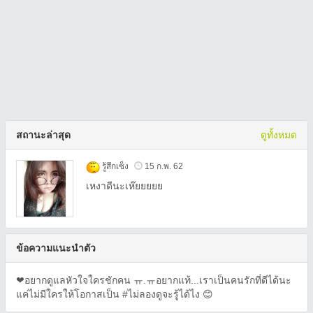
สถานะล่าสุด
ดูทั้งหมด
รู้สึกเซ็ง
15 ก.พ. 62
เหงาดีนะเห๊ยยยยย
ข้อความแนะนำตัว
❤อยากดูแลหัวใจใครชักคน ㅠ.ㅠอยากแท้...เราเป็นคนรักที่ดีได้นะ
แค่ไม่มีใครให้โอกาสเป็น #ไม่ลองดูจะรู้ได้ไง 😊