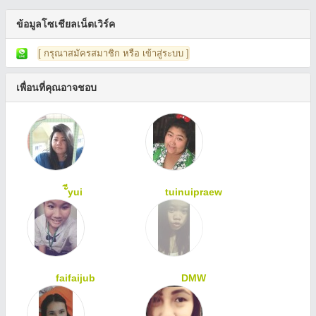
ข้อมูลโซเชียลเน็ตเวิร์ค
[ กรุณาสมัครสมาชิก หรือ เข้าสู่ระบบ ]
เพื่อนที่คุณอาจชอบ
ัีyui
tuinuipraew
faifaijub
DMW