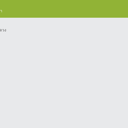
รา
ดวง