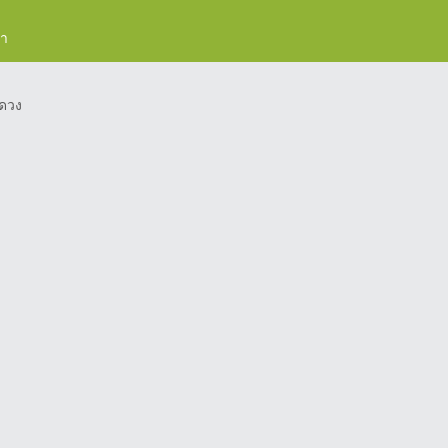
รา
ดวง