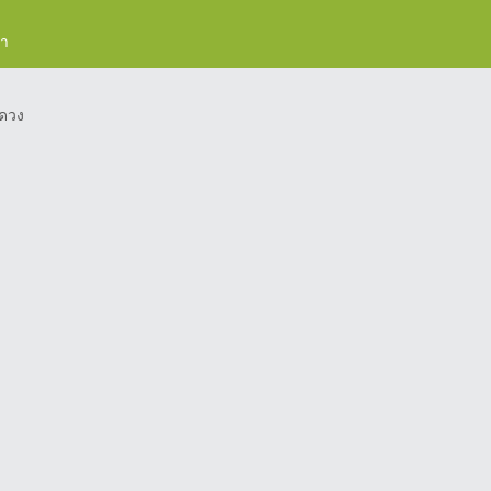
รา
ดวง