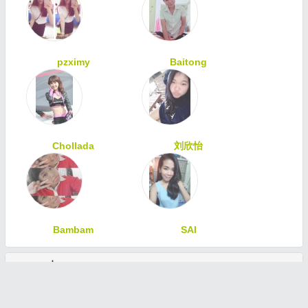
pzximy
Baitong
Chollada
刘欣怡
Bambam
SAI
ทักทายเพื่อนสมาชิก