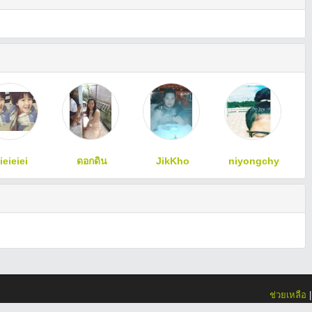
ieieiei
ดอกดิน
JikKho
niyongchy
ช่วยเหลือ