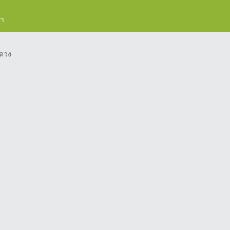
รา
ดวง