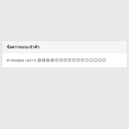
ข้อความแนะนำตัว
หาคนคุยย เหงาๆ 😅😅😅😅😚😚😚😚😚😚😚😏😏😏😏😏