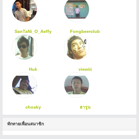
SanTaNi_O_Aeffy
Fongbeerclub
Huk
viewiii
choaky
ฮารูน
ทักทายเพื่อนสมาชิก