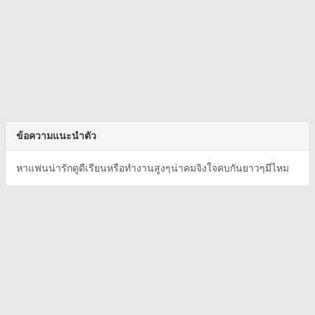
ข้อความแนะนำตัว
หาแฟนน่ารักดูดีเรียนหรือทำงานสูงๆน่าคมจิงใจคบกันยาวๆมีไหม