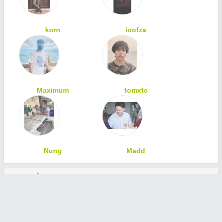
korn
ioofza
Maximum
tomxtc
Nung
Madd
ทักทายเพื่อนสมาชิก