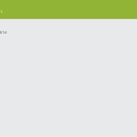
รา
ดวง