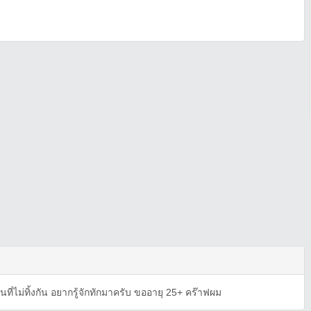
นที่ไม่ทิ้งกัน อยากรู้จักทักมาครับ ขออายุ 25+ คร๊าฟผม