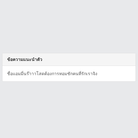
ข้อความแนะนำตัว
ชื่อแอมมี่นร๊าาาโสดต้องการทอมชักคนที่รักเราจิง