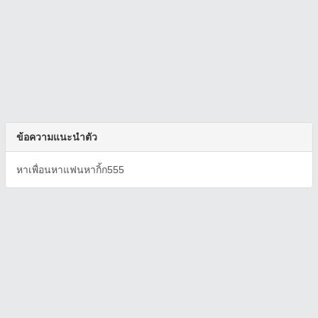
ข้อความแนะนำตัว
หาเพื่อนหาแฟนหากิ้ก555