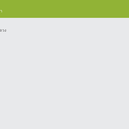
รา
ดวง