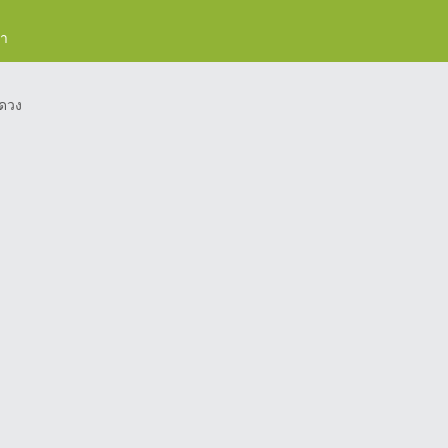
รา
ดวง