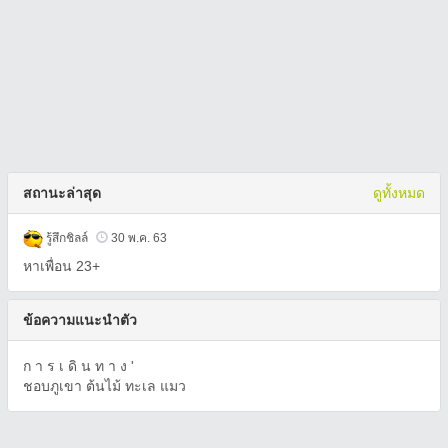
สถานะล่าสุด
ดูทั้งหมด
รู้สึกชิลล์
30 พ.ค. 63
หาเพื่อน 23+
ข้อความแนะนำตัว
ก า ร เ ดิ น ท า ง '
ชอบภูเขา ต้นไม้ ทะเล แมว