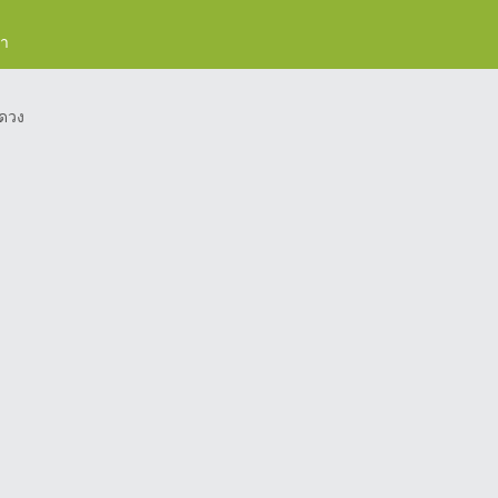
รา
ดวง