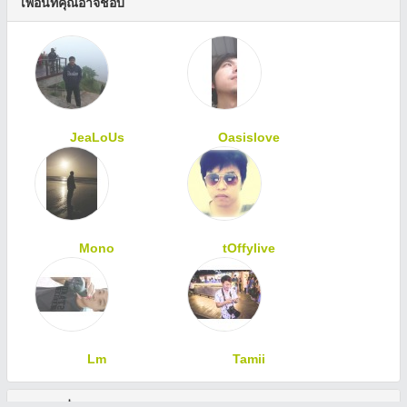
เพื่อนที่คุณอาจชอบ
JeaLoUs
Oasislove
Mono
tOffylive
Lm
Tamii