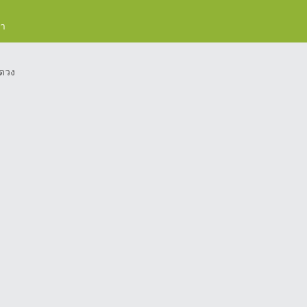
รา
ดวง