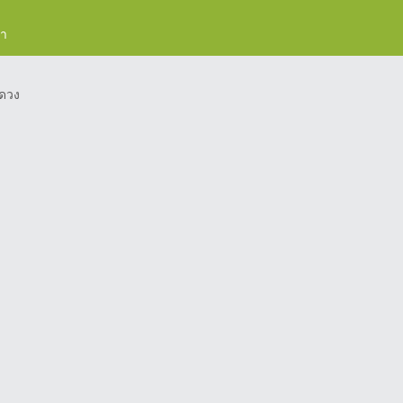
รา
ดวง