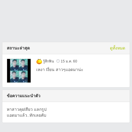
สถานะล่าสุด
ดูทั้งหมด
รู้สึกฟิน
15 ม.ค. 60
เหงา Iงี่ยน สาวๆแอดมาน่ะ
ข้อความแนะนำตัว
หาสาวคุยIสียว แลกรูป
แอดมาแล้ว..ทักเลยคับ