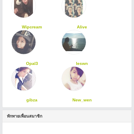
Wipcream
Alive
Opal3
leswn
gibza
New_wen
ทักทายเพื่อนสมาชิก