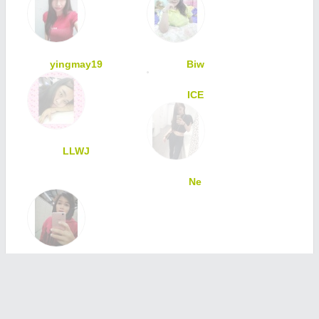
yingmay19
Biw
ICE
LLWJ
Ne
mail
ทักทายเพื่อนสมาชิก