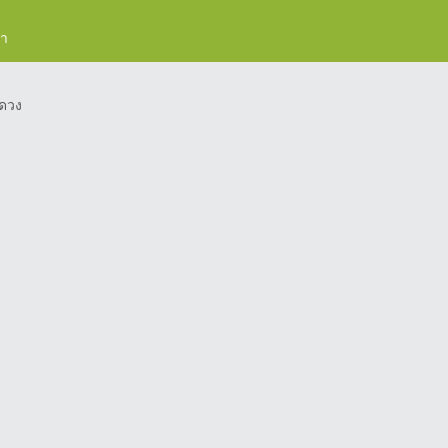
รา
ดวง