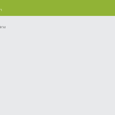
รา
ดวง