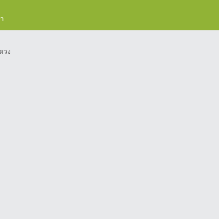
รา
ดวง