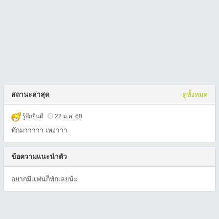
สถานะล่าสุด
ดูทั้งหมด
รู้สึกยินดี
22 ม.ค. 60
ทักมาาาาา เหงาาา
ข้อความแนะนำตัว
อยากมีเเฟนก็ทักเลยน้ะ