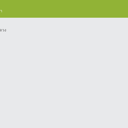
รา
ดวง