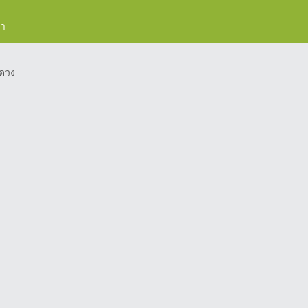
รา
ดวง