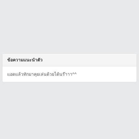
ข้อความแนะนำตัว
แอดแล้วทักมาคุยเล่นด้วยได้นร๊าาา^^