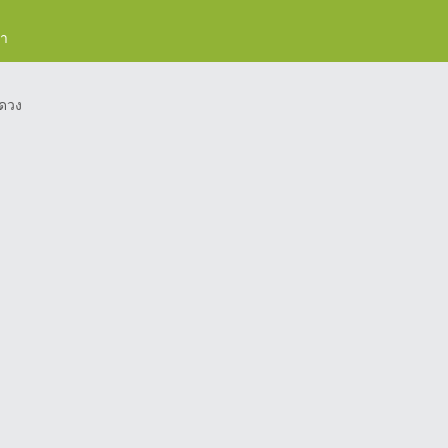
รา
ดวง