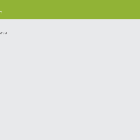
รา
ดวง