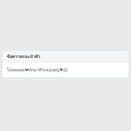
ข้อความแนะนำตัว
โสดดดดด💔ทักมาที🦄ชอบผญ💗🐹