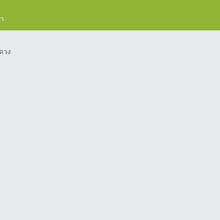
รา
ดวง