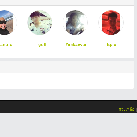
iantnoi
I_golf
Yimkavvai
Epic
ช่วยเหลือ