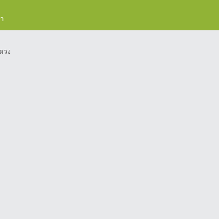
รา
ดวง