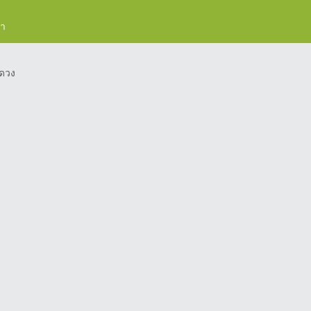
รา
ดวง