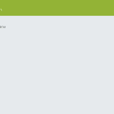
รา
ดวง