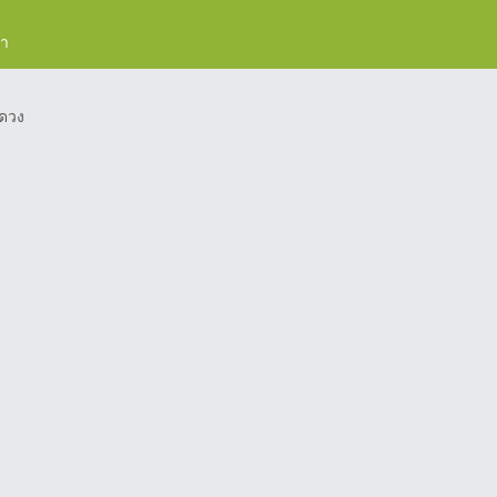
รา
ดวง