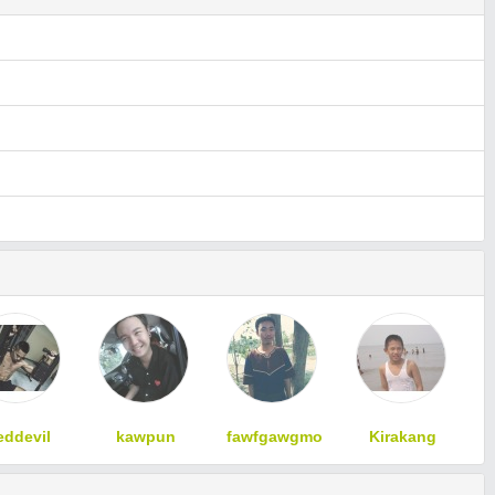
eddevil
kawpun
fawfgawgmo
Kirakang