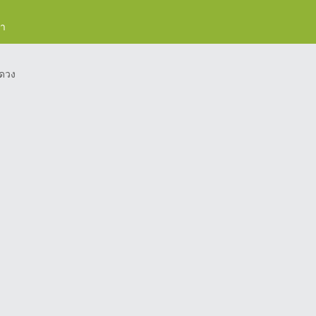
รา
ดวง