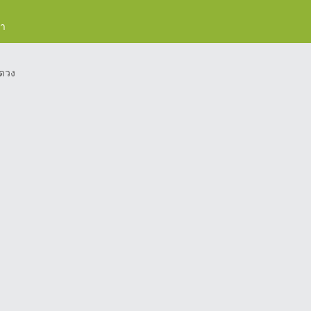
รา
ดวง