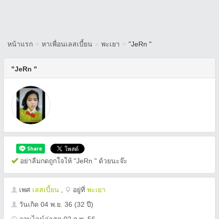
หน้าแรก
>
หาเพื่อนเลสเบี้ยน
>
พะเยา
>
"JeRn "
"JeRn "
อย่าลืมกดถูกใจให้ "JeRn " ด้วยนะจ๊ะ
เพศ
เลสเบี้ยน
,
อยู่ที่
พะเยา
วันเกิด
04 พ.ย. 36
(32 ปี)