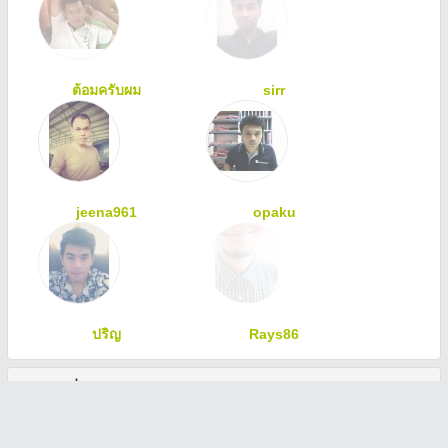
ต้อมครับผม
sirr
jeena961
opaku
ปริญ
Rays86
ทักทายเพื่อนสมาชิก